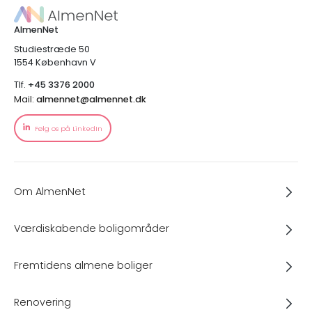
AlmenNet
Studiestræde 50
1554 København V
Tlf.
+45 3376 2000
Mail:
almennet@almennet.dk
Følg os på LinkedIn
Om AlmenNet
Værdiskabende boligområder
Fremtidens almene boliger
Renovering