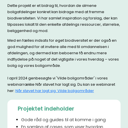
Dette projekt er et bidrag til, hvordan de almene
boligafdelinger konkret kan bidrage med at fremme
biodiversiteten. Vi har samlet inspiration og forslag, der kan
tilpasses lokalt til den enkelte afdelings ressourcer, størrelse,
beliggenhed og mod.
Med en fælles indsats for øget biodiversitet er der også en
god mulighed for at invitere alle med til omdannelsen i
afdelingen, og dermed kan beboerne få endnu mere
indflydelse på noget af det vigtigste i vores hverdag – vores
bolig og vores boligområde.
I april 2024 genbesøgte vi 'Vilde boligområder' i vores
webinarrække Når støvet har lagt sig. Du kan se webinaret
her:
Når støvet har lagt sig: Vilde boligområder
Projektet indeholder
Gode råd og guides til at komme i gang
En samling af cases, som viser hvordan