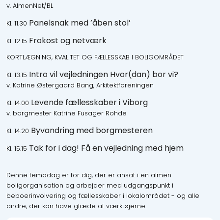
v. AlmenNet/BL
Panelsnak med ’åben stol’
Kl. 11.30
Frokost og netværk
Kl. 12.15
KORTLÆGNING, KVALITET OG FÆLLESSKAB I BOLIGOMRÅDET
Intro vil vejledningen Hvor(dan) bor vi?
Kl. 13.15
v. Katrine Østergaard Bang, Arkitektforeningen
Levende fællesskaber i Viborg
Kl. 14.00
v. borgmester Katrine Fusager Rohde
Byvandring med borgmesteren
Kl. 14.20
Tak for i dag! Få en vejledning med hjem
Kl. 15.15
Denne temadag er for dig, der er ansat i en almen
boligorganisation og arbejder med udgangspunkt i
beboerinvolvering og fællesskaber i lokalområdet - og alle
andre, der kan have glæde af værktøjerne.