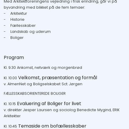
Med Arkitektforeningens vejledning i frisk erindring, går vi på
byvandring med blikket på de fem temaer:
- Arkitektur
- Historie
- Fællesskaber
- Landskab og uderum
- Boliger
Program
Kl. 9.30 Ankomst, netværk og morgenbrød
Velkomst, præsentation og formål
Kl. 10.00
v. AlmenNet og Boligselskabet Sct. Jørgen
FÆLLESSKABSORIENTEREDE BOLIGER
Evaluering af Boliger for livet
Kl. 10.15
v. direktør Jesper Laursen og sociolog Benedicte Mygind, ERIK
Arkitekter
Temaside om bofællesskaber
Kl. 10.45