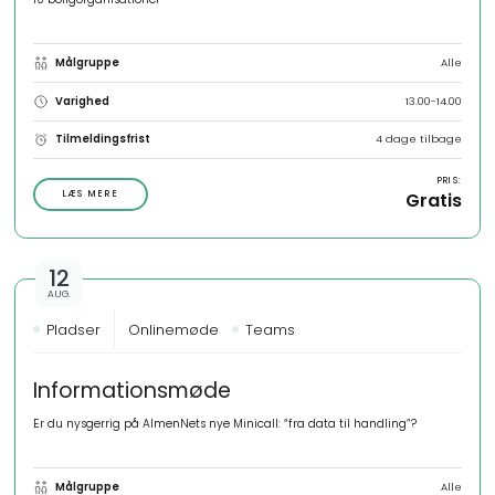
Målgruppe
Alle
Varighed
13.00-14.00
Tilmeldingsfrist
4 dage tilbage
PRIS:
LÆS MERE
Gratis
12
AUG.
Pladser
Onlinemøde
Teams
Informationsmøde
Er du nysgerrig på AlmenNets nye Minicall: “fra data til handling”?
Målgruppe
Alle