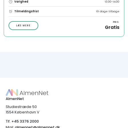
Varighed
13.00-14.00
Tilmeldingsfrist
19 dage tilbage
PRIS:
LÆS MERE
Gratis
AlmenNet
Studiestræde 50
1554 København V
Tlf.
+45 3376 2000
Mail:
almennet@almennet.dk