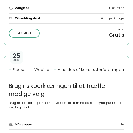
Varighed
13.00-13.45
Tilmeldingsfrist
6 dage tilbage
PRIS:
LÆS MERE
Gratis
25
AUG.
Pladser
Webinar
Afholdes af Konstruktørforeningen
Brug risikoerklæringen til at træffe
modige valg
Brug risikoerklæringen som et værktøj til at mindske sandsynligheden for
svigt og skader.
Målgruppe
Alle