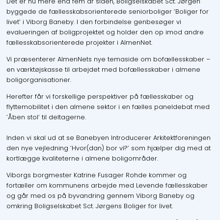
Det er nu mere end fem år siden, Boligselskabet Sct. Jørgen
byggede de fællesskabsorienterede seniorboliger ’Boliger for
livet’ i Viborg Baneby. I den forbindelse genbesøger vi
evalueringen af boligprojektet og holder den op imod andre
fællesskabsorienterede projekter i AlmenNet.
Vi præsenterer AlmenNets nye temaside om bofællesskaber –
en værktøjskasse til arbejdet med bofællesskaber i almene
boligorganisationer.
Herefter får vi forskellige perspektiver på fællesskaber og
flyttemobilitet i den almene sektor i en fælles paneldebat med
’Åben stol’ til deltagerne.
Inden vi skal ud at se Banebyen Introducerer Arkitektforeningen
den nye vejledning ’Hvor(dan) bor vi?’ som hjælper dig med at
kortlægge kvaliteterne i almene boligområder.
Viborgs borgmester Katrine Fusager Rohde kommer og
fortæller om kommunens arbejde med Levende fællesskaber
og går med os på byvandring gennem Viborg Baneby og
omkring Boligselskabet Sct. Jørgens Boliger for livet.