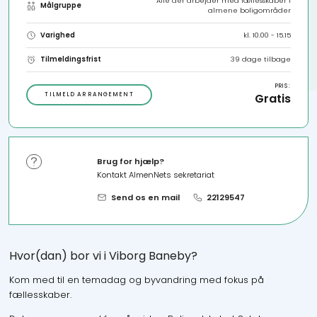
Alle der arbejder med fællesskaber i
Målgruppe
almene boligområder
Varighed
kl. 10.00 - 15.15
Tilmeldingsfrist
39 dage tilbage
PRIS:
TILMELD ARRANGEMENT
Gratis
Brug for hjælp?
Kontakt AlmenNets sekretariat
Send os en mail
22129547
Hvor(dan) bor vi i Viborg Baneby?
Kom med til en temadag og byvandring med fokus på
fællesskaber.