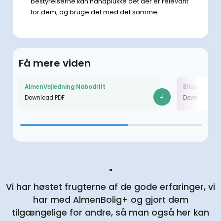
bestyrelserne kan håndplukke det der er relevant
for dem, og bruge det med det samme
Få mere viden
AlmenVejledning Nabodrift
Bilag til Nab
Download PDF
Download PD
"
Vi har høstet frugterne af de gode erfaringer, vi
har med AlmenBolig+ og gjort dem
tilgængelige for andre, så man også her kan