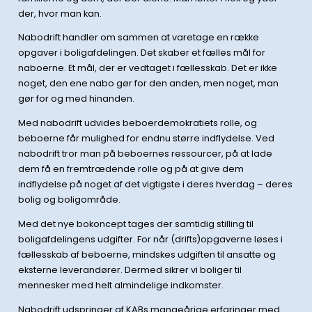
der, hvor man kan.
Nabodrift handler om sammen at varetage en række
opgaver i boligafdelingen. Det skaber et fælles mål for
naboerne. Et mål, der er vedtaget i fællesskab. Det er ikke
noget, den ene nabo gør for den anden, men noget, man
gør for og med hinanden.
Med nabodrift udvides beboerdemokratiets rolle, og
beboerne får mulighed for endnu større indflydelse. Ved
nabodrift tror man på beboernes ressourcer, på at lade
dem få en fremtrædende rolle og på at give dem
indflydelse på noget af det vigtigste i deres hverdag – deres
bolig og boligområde.
Med det nye bokoncept tages der samtidig stilling til
boligafdelingens udgifter. For når (drifts)opgaverne løses i
fællesskab af beboerne, mindskes udgiften til ansatte og
eksterne leverandører. Dermed sikrer vi boliger til
mennesker med helt almindelige indkomster.
Nabodrift udspringer af KABs mangeårige erfaringer med