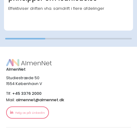
Effektiviser driften vha. samdrift i flere afdelinger
AlmenNet
Studiestræde 50
1554 København V
Tlf.
+45 3376 2000
Mail:
almennet@almennet.dk
Følg os på LinkedIn