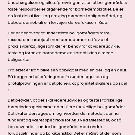
Undersøgelsen og pilotafprøvningen viser, at boligområdets
faste ressourcer er afgørende for børnedemokratiet. De er
en fast del af livet i og omkring børnene i boligområdet, og
beboerdemokrati er i forvejen deres fokusområde.
Der er behov for at understøtte boligområdets faste
ressourcer i arbejdet med børnedemokrati fx via et
praksisværktøj, ligesom der er behov for at videreudvikle,
teste og forankre børnedemokrati bredt i den almene
boligsektor.
Projektet er fra tilblivelsen opbygget med en del I og en del II.
På baggrund af erfaringerne fra undersøgelsen og
pilotafprøvningen er det planen, at projektet skaleres op i del
II.
Det betyder, at der skal videreudvikles og testes forskellige
børneinddragelsesmetoder i flere forskellige boligområder.
Det skal undersøges om og hvordan de metoder, der har
fungeret og været specifikke for AKB Ved Milestedet, også
kan anvendes i andre boligområder med andre
forudsætninger og karakteristika. Det er målet, at der som