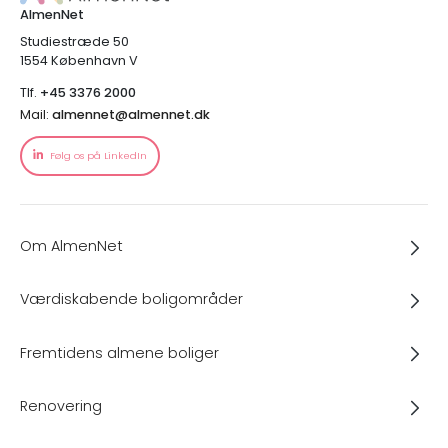
AlmenNet
Studiestræde 50
1554 København V
Tlf.
+45 3376 2000
Mail:
almennet@almennet.dk
Følg os på LinkedIn
Om AlmenNet
Værdiskabende boligområder
Fremtidens almene boliger
Renovering