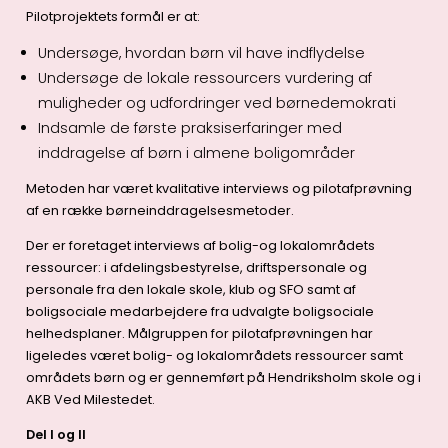
Pilotprojektets formål er at:
Undersøge, hvordan børn vil have indflydelse
Undersøge de lokale ressourcers vurdering af
muligheder og udfordringer ved børnedemokrati
Indsamle de første praksiserfaringer med
inddragelse af børn i almene boligområder
Metoden har været kvalitative interviews og pilotafprøvning
af en række børneinddragelsesmetoder.
Der er foretaget interviews af bolig-og lokalområdets
ressourcer: i afdelingsbestyrelse, driftspersonale og
personale fra den lokale skole, klub og SFO samt af
boligsociale medarbejdere fra udvalgte boligsociale
helhedsplaner. Målgruppen for pilotafprøvningen har
ligeledes været bolig- og lokalområdets ressourcer samt
områdets børn og er gennemført på Hendriksholm skole og i
AKB Ved Milestedet.
Del l og ll