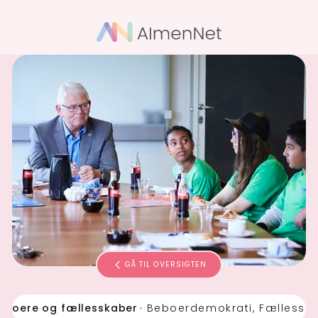
GÅ TIL OVERSIGTEN
eboere og fællesskaber
Beboerdemokrati, Fællessk