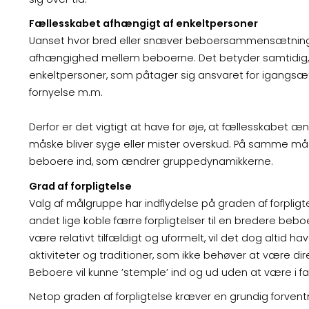
Fællesskabet afhængigt af enkeltpersoner
Uanset hvor bred eller snæver beboersammensætninge
afhængighed mellem beboerne. Det betyder samtidig, 
enkeltpersoner, som påtager sig ansvaret for igangsætni
fornyelse m.m.
Derfor er det vigtigt at have for øje, at fællesskabet
måske bliver syge eller mister overskud. På samme måd
beboere ind, som ændrer gruppedynamikkerne.
Grad af forpligtelse
Valg af målgruppe har indflydelse på graden af forpligtel
andet lige koble færre forpligtelser til en bredere
være relativt tilfældigt og uformelt, vil det dog altid ha
aktiviteter og traditioner, som ikke behøver at være dir
Beboere vil kunne ’stemple’ ind og ud uden at være i fa
Netop graden af forpligtelse kræver en grundig forven