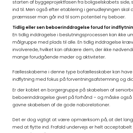
starten af byggeprojektfasen fra boligselskabets side
ind til. Men også efter etablering i genudlejningen skal 
præmisser man går ind til som potentiel ny beboer.
Tidlig eller sen beboerinddragelse forud for indflytni
En tidlig inddragelse i beslutningsprocessen kan ikke 
målgruppe med plads til alle. En tidlig inddragelse kr
involverede, hvilket kan afskære dem, der ikke nødvendigv
mange forudgående møder og aktiviteter.
Fællesskaberne i denne type bofællesskaber kan have 
indflytning med fokus på forventningsafstemning og dial
Er der koblet en borgergruppe på skabelsen af seniorbo
beboerinddragelse givet på forhånd – og måske også må
gavne skabelsen af de gode naborelationer.
Det er dog vigtigt at være opmærksom på, at det langtfr
med at flytte ind. Frafald undervejs er helt acceptabelt