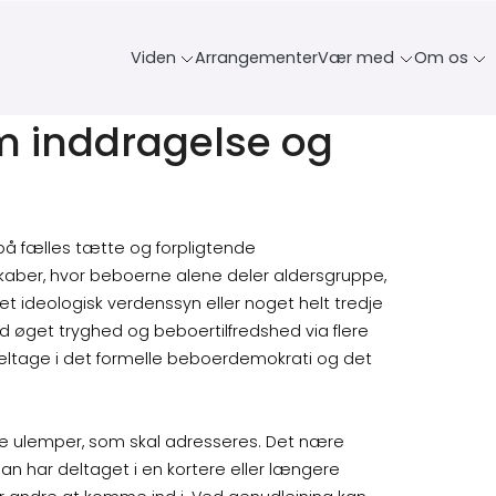
Viden
Arrangementer
Vær med
Om os
om inddragelse og
 på fælles tætte og forpligtende
sskaber, hvor beboerne alene deler aldersgruppe,
 et ideologisk verdenssyn eller noget helt tredje
get tryghed og beboertilfredshed via flere
t deltage i det formelle beboerdemokrati og det
e ulemper, som skal adresseres. Det nære
n har deltaget i en kortere eller længere