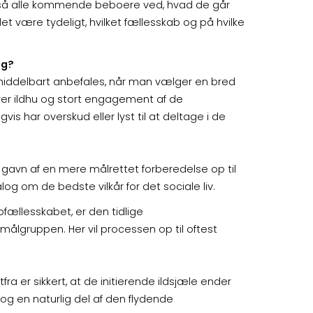
, så alle kommende beboere ved, hvad de går
det være tydeligt, hvilket fællesskab og på hvilke
ng?
umiddelbart anbefales, når man vælger en bred
æver ildhu og stort engagement af de
is har overskud eller lyst til at deltage i de
gavn af en mere målrettet forberedelse op til
og om de bedste vilkår for det sociale liv.
fællesskabet, er den tidlige
lgruppen. Her vil processen op til oftest
a er sikkert, at de initierende ildsjæle ender
 og en naturlig del af den flydende