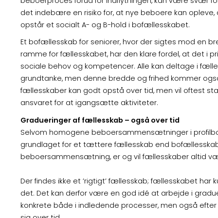
beboerproces forud for indflytningen, kan være svær fo
det indebære en risiko for, at nye beboere kan opleve, a
opstår et socialt A- og B-hold i bofællesskabet.
Et bofællesskab for seniorer, hvor der sigtes mod 
ramme for fællesskabet, har den klare fordel, at det i p
sociale behov og kompetencer. Alle kan deltage i fæ
grundtanke, men denne bredde og frihed kommer også
fællesskaber kan godt opstå over tid, men vil oftest st
ansvaret for at igangsætte aktiviteter.
Gradueringer af fællesskab – også over tid
Selvom homogene beboersammensætninger i profilbof
grundlaget for et tættere fællesskab end bofælless
beboersammensætning, er og vil fællesskaber altid vær
Der findes ikke et ’rigtigt’ fællesskab; fællesskabet har
det. Det kan derfor være en god idé at arbejde i grad
konkrete både i indledende processer, men også efter in
sig over tid.