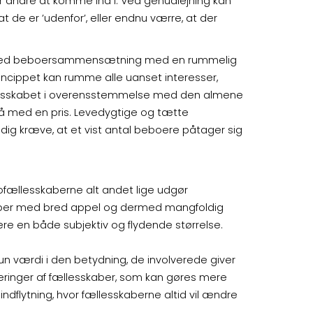
r andre at komme ind i. Ved genudlejning kan
t de er ’udenfor’, eller endnu værre, at der
en bred beboersammensætning med en rummelig
rincippet kan rumme alle uanset interesser,
llesskabet i overensstemmelse med den almene
 med en pris. Levedygtige og tætte
adig kræve, at et vist antal beboere påtager sig
ællesskaberne alt andet lige udgør
kaber med bred appel og dermed mangfoldig
e en både subjektiv og flydende størrelse.
 kun værdi i den betydning, de involverede giver
ueringer af fællesskaber, som kan gøres mere
dflytning, hvor fællesskaberne altid vil ændre