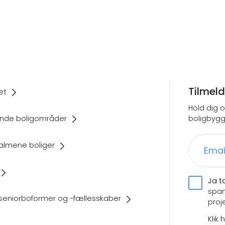
Tilmel
et
Hold dig 
nde boligområder
boligbygg
almene boliger
Ja t
spam
seniorboformer og -fællesskaber
proj
Klik