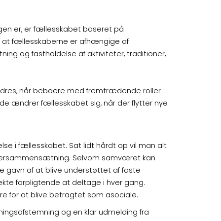
n er, er fællesskabet baseret på
at fællesskaberne er afhængige af
ng og fastholdelse af aktiviteter, traditioner,
 ændres, når beboere med fremtrædende roller
e ændrer fællesskabet sig, når der flytter nye
se i fællesskabet. Sat lidt hårdt op vil man alt
 beboersammensætning. Selvom samværet kan
ve gavn af at blive understøttet af faste
ekte forpligtende at deltage i hver gang.
re for at blive betragtet som asociale.
tningsafstemning og en klar udmelding fra